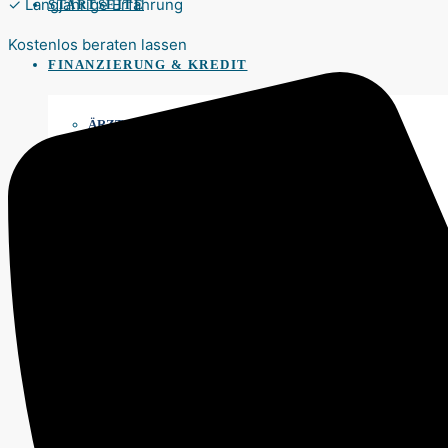
✓ Langjährige Erfahrung
STARTSEITE
Kostenlos beraten lassen
FINANZIERUNG & KREDIT
ÄRZTE
BAUFINANZIERUNG
GASTRONOMIE
HANDWERK & BAU
KANZLEI
VERBRAUCHERKREDIT