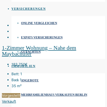
VERSICHERUNGEN
ONLINE VERGLEICHEN
EXPATS VERSICHERUNGEN
1-Zimmer Wohnung – Nahe dem
GUTACHTEN
Maybachufer
183.750€
IMMOBILIEN
Bett:
1
Bad:
1
ANGEBOTE
35
m²
MEHRFAMILIENHAUS VERKAUFEN BERLIN
Vorgestellt
Verkauft