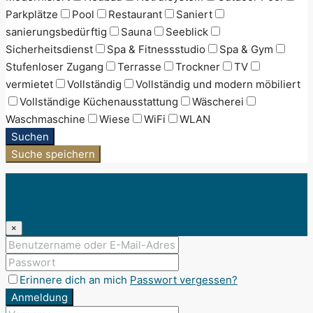
Parkplätze
Pool
Restaurant
Saniert
sanierungsbedürftig
Sauna
Seeblick
Sicherheitsdienst
Spa & Fitnessstudio
Spa & Gym
Stufenloser Zugang
Terrasse
Trockner
TV
vermietet
Vollständig
Vollständig und modern möbiliert
Vollständige Küchenausstattung
Wäscherei
Waschmaschine
Wiese
WiFi
WLAN
Suchen
Suche speichern
Anmeldung
Registrieren
×
Erinnere dich an mich
Passwort vergessen?
Anmeldung