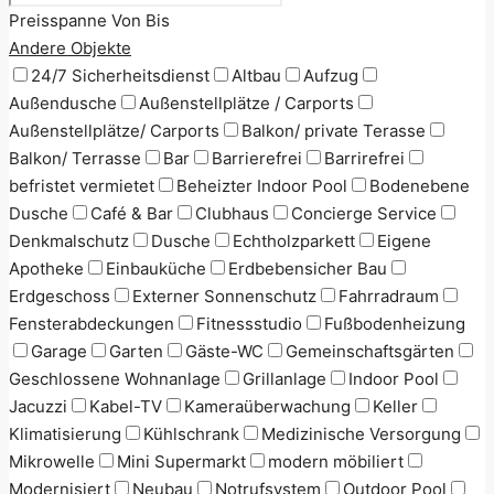
Preisspanne
Von
Bis
Andere Objekte
24/7 Sicherheitsdienst
Altbau
Aufzug
Außendusche
Außenstellplätze / Carports
Außenstellplätze/ Carports
Balkon/ private Terasse
Balkon/ Terrasse
Bar
Barrierefrei
Barrirefrei
befristet vermietet
Beheizter Indoor Pool
Bodenebene
Dusche
Café & Bar
Clubhaus
Concierge Service
Denkmalschutz
Dusche
Echtholzparkett
Eigene
Apotheke
Einbauküche
Erdbebensicher Bau
Erdgeschoss
Externer Sonnenschutz
Fahrradraum
Fensterabdeckungen
Fitnessstudio
Fußbodenheizung
Garage
Garten
Gäste-WC
Gemeinschaftsgärten
Geschlossene Wohnanlage
Grillanlage
Indoor Pool
Jacuzzi
Kabel-TV
Kameraüberwachung
Keller
Klimatisierung
Kühlschrank
Medizinische Versorgung
Mikrowelle
Mini Supermarkt
modern möbiliert
Modernisiert
Neubau
Notrufsystem
Outdoor Pool