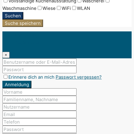
Vollständige Küchenausstattung
Wäscherei
Waschmaschine
Wiese
WiFi
WLAN
Suchen
Suche speichern
Anmeldung
Registrieren
×
Erinnere dich an mich
Passwort vergessen?
Anmeldung