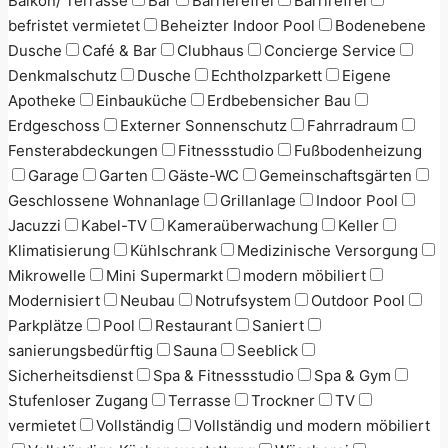
Balkon/ Terrasse
Bar
Barrierefrei
Barrirefrei
befristet vermietet
Beheizter Indoor Pool
Bodenebene
Dusche
Café & Bar
Clubhaus
Concierge Service
Denkmalschutz
Dusche
Echtholzparkett
Eigene
Apotheke
Einbauküche
Erdbebensicher Bau
Erdgeschoss
Externer Sonnenschutz
Fahrradraum
Fensterabdeckungen
Fitnessstudio
Fußbodenheizung
Garage
Garten
Gäste-WC
Gemeinschaftsgärten
Geschlossene Wohnanlage
Grillanlage
Indoor Pool
Jacuzzi
Kabel-TV
Kameraüberwachung
Keller
Klimatisierung
Kühlschrank
Medizinische Versorgung
Mikrowelle
Mini Supermarkt
modern möbiliert
Modernisiert
Neubau
Notrufsystem
Outdoor Pool
Parkplätze
Pool
Restaurant
Saniert
sanierungsbedürftig
Sauna
Seeblick
Sicherheitsdienst
Spa & Fitnessstudio
Spa & Gym
Stufenloser Zugang
Terrasse
Trockner
TV
vermietet
Vollständig
Vollständig und modern möbiliert