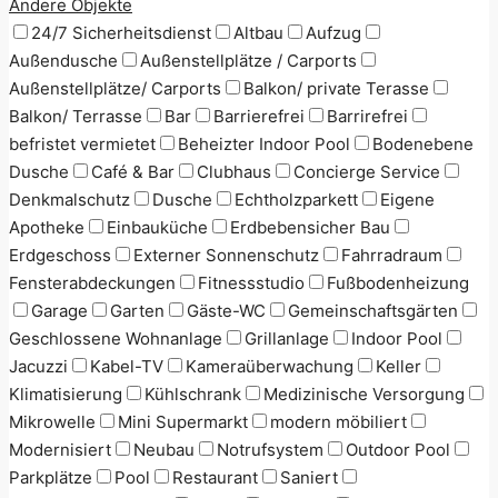
Andere Objekte
24/7 Sicherheitsdienst
Altbau
Aufzug
Außendusche
Außenstellplätze / Carports
Außenstellplätze/ Carports
Balkon/ private Terasse
Balkon/ Terrasse
Bar
Barrierefrei
Barrirefrei
befristet vermietet
Beheizter Indoor Pool
Bodenebene
Dusche
Café & Bar
Clubhaus
Concierge Service
Denkmalschutz
Dusche
Echtholzparkett
Eigene
Apotheke
Einbauküche
Erdbebensicher Bau
Erdgeschoss
Externer Sonnenschutz
Fahrradraum
Fensterabdeckungen
Fitnessstudio
Fußbodenheizung
Garage
Garten
Gäste-WC
Gemeinschaftsgärten
Geschlossene Wohnanlage
Grillanlage
Indoor Pool
Jacuzzi
Kabel-TV
Kameraüberwachung
Keller
Klimatisierung
Kühlschrank
Medizinische Versorgung
Mikrowelle
Mini Supermarkt
modern möbiliert
Modernisiert
Neubau
Notrufsystem
Outdoor Pool
Parkplätze
Pool
Restaurant
Saniert