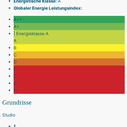
Energetische Klasse:
A
Globaler Energie Leistungsindex:
A++
A+
| Energieklasse A
A
B
C
D
E
F
G
H
Grundrisse
Studio
1