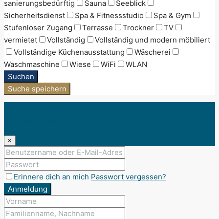
sanierungsbedürftig
Sauna
Seeblick
Sicherheitsdienst
Spa & Fitnessstudio
Spa & Gym
Stufenloser Zugang
Terrasse
Trockner
TV
vermietet
Vollständig
Vollständig und modern möbiliert
Vollständige Küchenausstattung
Wäscherei
Waschmaschine
Wiese
WiFi
WLAN
Suchen
Suche speichern
Anmeldung
Registrieren
×
Erinnere dich an mich
Passwort vergessen?
Anmeldung