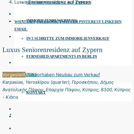
Luxus Seniorenresidenz auf Zypern
SENIORENRESIDENZ AUF ZYPERN
IMMOBILIENBEWERTUNG
WHATSAPP
FACEBOOK
TWITTER
PINTEREST
LINKEDIN
EMAIL
IN 5 SCHRITTE ZUM IMMOBILIENVERKAUF
Luxus Seniorenresidenz auf Zypern
FURNISHED APARTMENTS IN BERLIN
Vorgestellt
Bauvorhaben
Neubau
zum Verkauf
ÜBER UNS
Karpasias, Yeroskipou (quarter), Γεροσκήπου, Δήμος
Ανατολικής Πάφου, Επαρχία Πάφου, Κύπρος, 8300, Κύπρος
KONTAKT
- Kıbrıs